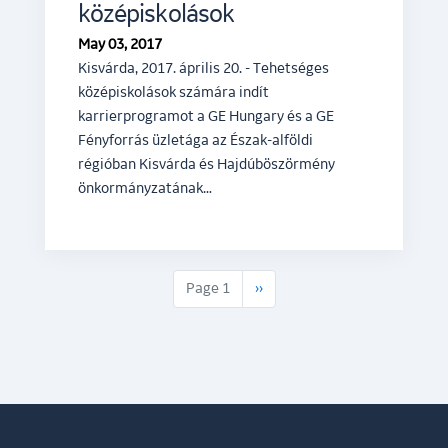
középiskolások
May 03, 2017
Kisvárda, 2017. április 20. - Tehetséges
középiskolások számára indít
karrierprogramot a GE Hungary és a GE
Fényforrás üzletága az Észak-alföldi
régióban Kisvárda és Hajdúböszörmény
önkormányzatának…
Next page
Page 1
››