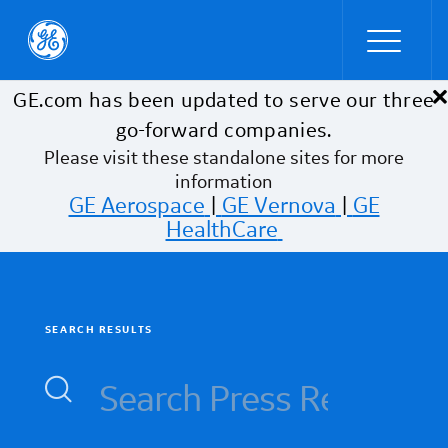
×
Skip to main content
GE.com has been updated to serve our three
go-forward companies.
Please visit these standalone sites for more
information
GE Aerospace
|
GE Vernova
|
GE
HealthCare
SEARCH RESULTS