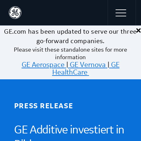
×
Skip to main content
GE.com has been updated to serve our three
go-forward companies.
Please visit these standalone sites for more
information
GE Aerospace
|
GE Vernova
|
GE
HealthCare
PRESS RELEASE
GE Additive investiert in