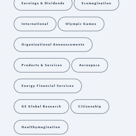
Earnings & Dividends
Ecomagination
International
Olympic Games
Organizational Announcements
Products & Services
Aerospace
Energy Financial Services
GE Global Research
Citizenship
Healthymagination