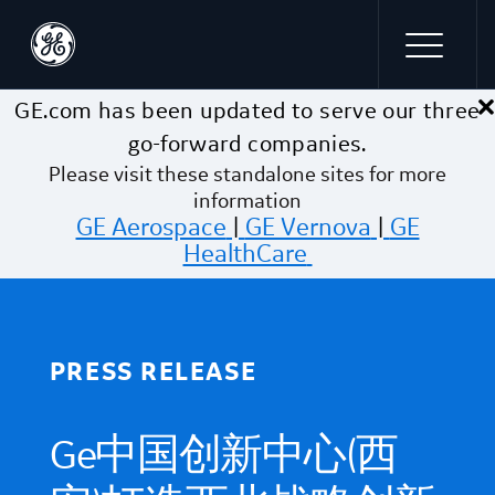
×
Skip to main content
GE.com has been updated to serve our three
go-forward companies.
Please visit these standalone sites for more
information
GE Aerospace
|
GE Vernova
|
GE
HealthCare
PRESS RELEASE
Ge中国创新中心(西