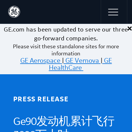
×
Skip to main content
GE.com has been updated to serve our three
go-forward companies.
Please visit these standalone sites for more
information
GE Aerospace
|
GE Vernova
|
GE
HealthCare
PRESS RELEASE
Ge90发动机累计飞行