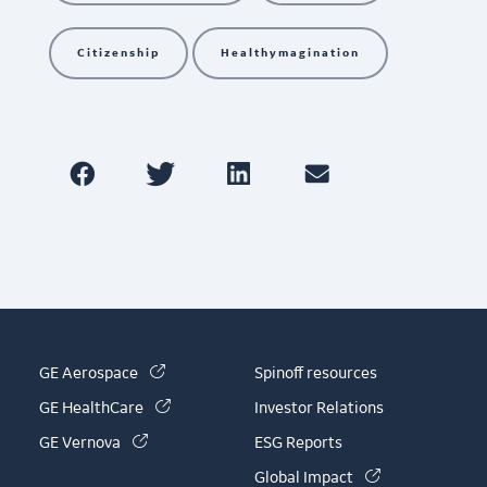
Citizenship
Healthymagination
(link is external)
GE Aerospace
Spinoff resources
(link is external)
GE HealthCare
Investor Relations
(link is external)
GE Vernova
ESG Reports
(link is externa
Global Impact