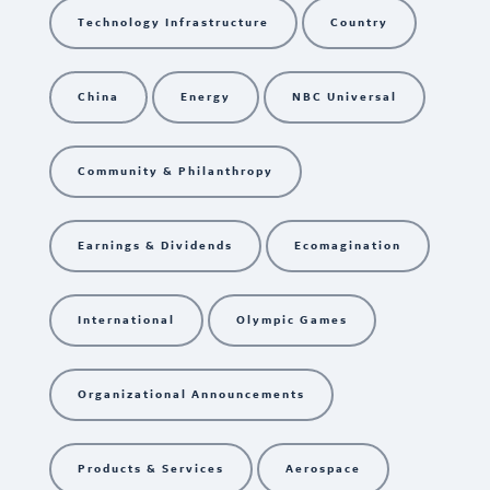
Technology Infrastructure
Country
China
Energy
NBC Universal
Community & Philanthropy
Earnings & Dividends
Ecomagination
International
Olympic Games
Organizational Announcements
Products & Services
Aerospace