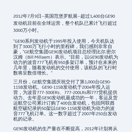
2012年7月9日--英国范堡罗航展--超过1,400台GE90
发动机目前在全球运营，整个机队已累计飞行超过
3000万小时。
"GE90系列发动机于1995年投入使用，今天机队达
到了3000万飞行小时的里程碑，我们感到非常自
豪，"GE航空集团GE90发动机项目总经理比尔.密尔
汉姆（Bill Millaem）表示。"目前，以GE90发动机为
动力的波音777飞机有950多架订单，预计在未来的
几年里，随着发动机的交付使用，该机队的飞行时
数将呈数倍增长。"
三月份，GE航空集团庆祝交付了第1,000台GE90-
115B发动机。GE90-115B发动机于2004年投入运
营，为波音777-300ERs、777-200LRs和777货机提供
动力。去年是GE90发动机最成功的一年，客运及货
运航空公司累计订购了400台发动机，包括阿联酋
航空破纪录的50架以GE90-115B发动机为动力的波
音777飞机订单。这一数字超过了2007年250台发动
机的记录。
GE90发动机的生产量在不断提高，2012年计划将从