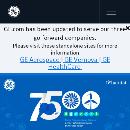
×
Skip to main content
GE.com has been updated to serve our three
go-forward companies.
Please visit these standalone sites for more
information
GE Aerospace
|
GE Vernova
|
GE
HealthCare