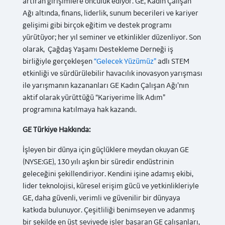
artıran girişimlere öncülük ediyor. GE, Kadın Çalışan
Ağı altında, finans, liderlik, sunum becerileri ve kariyer
gelişimi gibi birçok eğitim ve destek programı
yürütüyor; her yıl seminer ve etkinlikler düzenliyor. Son
olarak, Çağdaş Yaşamı Destekleme Derneği iş
birliğiyle gerçekleşen
“Gelecek Yüzümüz”
adlı STEM
etkinliği ve sürdürülebilir havacılık inovasyon yarışması
ile yarışmanın kazananları GE Kadın Çalışan Ağı’nın
aktif olarak yürüttüğü “Kariyerime İlk Adım”
programına katılmaya hak kazandı.
GE Türkiye Hakkında:
İşleyen bir dünya için güçlüklere meydan okuyan GE
(NYSE:GE), 130 yılı aşkın bir süredir endüstrinin
geleceğini şekillendiriyor. Kendini işine adamış ekibi,
lider teknolojisi, küresel erişim gücü ve yetkinlikleriyle
GE, daha güvenli, verimli ve güvenilir bir dünyaya
katkıda bulunuyor. Çeşitliliği benimseyen ve adanmış
bir şekilde en üst seviyede işler başaran GE çalışanları,