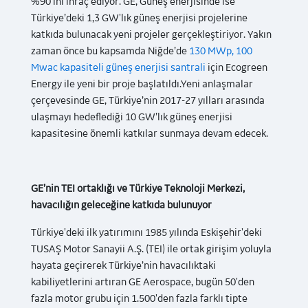
%90’ını ihraç ediyor. GE, Güneş enerjisinde ise
Türkiye’deki 1,3 GW'lık güneş enerjisi projelerine
katkıda bulunacak yeni projeler gerçekleştiriyor. Yakın
zaman önce bu kapsamda Niğde’de
130 MWp, 100
Mwac kapasiteli güneş enerjisi santrali
için Ecogreen
Energy ile yeni bir proje başlatıldı.Yeni anlaşmalar
çerçevesinde GE, Türkiye’nin 2017-27 yılları arasında
ulaşmayı hedeflediği 10 GW’lık güneş enerjisi
kapasitesine önemli katkılar sunmaya devam edecek.
GE’nin TEI ortaklığı ve Türkiye Teknoloji Merkezi,
havacılığın geleceğine katkıda bulunuyor
Türkiye'deki ilk yatırımını 1985 yılında Eskişehir'deki
TUSAŞ Motor Sanayii A.Ş. (TEI) ile ortak girişim yoluyla
hayata geçirerek Türkiye’nin havacılıktaki
kabiliyetlerini artıran GE Aerospace, bugün 50'den
fazla motor grubu için 1.500'den fazla farklı tipte