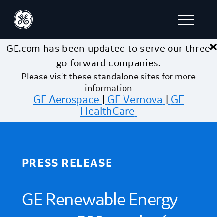
×
Skip to main content
GE.com has been updated to serve our three
go-forward companies.
Please visit these standalone sites for more
information
GE Aerospace
|
GE Vernova
|
GE
HealthCare
PRESS RELEASE
GE Renewable Energy