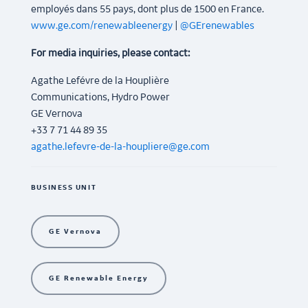
employés dans 55 pays, dont plus de 1500 en France.
www.ge.com/renewableenergy
|
@GErenewables
For media inquiries, please contact:
Agathe Lefévre de la Houplière
Communications, Hydro Power
GE Vernova
+33 7 71 44 89 35
agathe.lefevre-de-la-houpliere@ge.com
BUSINESS UNIT
GE Vernova
GE Renewable Energy