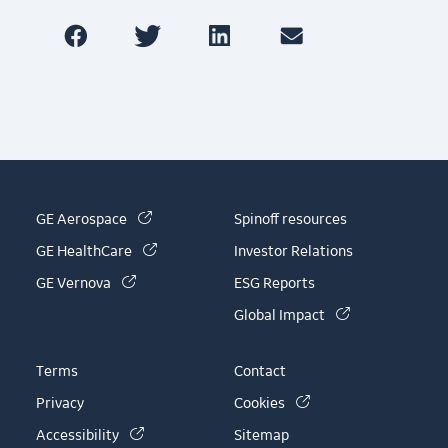
(link is external)
GE Aerospace
Spinoff resources
(link is external)
GE HealthCare
Investor Relations
(link is external)
GE Vernova
ESG Reports
(link is externa
Global Impact
Terms
Contact
(link is external)
Privacy
Cookies
(link is external)
Accessibility
Sitemap