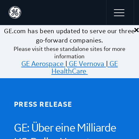
×
Skip to main content
GE.com has been updated to serve our three
go-forward companies.
Please visit these standalone sites for more
information
GE Aerospace
|
GE Vernova
|
GE
HealthCare
PRESS RELEASE
GE: Über eine Milliarde